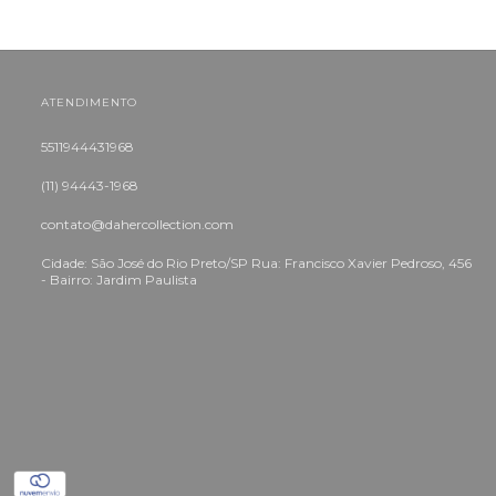
ATENDIMENTO
5511944431968
(11) 94443-1968
contato@dahercollection.com
Cidade: São José do Rio Preto/SP Rua: Francisco Xavier Pedroso, 456
- Bairro: Jardim Paulista