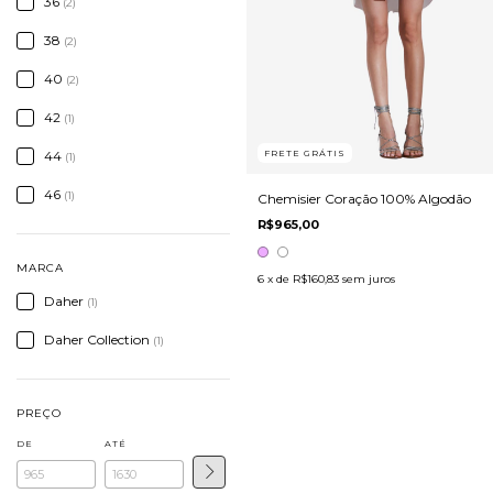
36
(2)
38
(2)
40
(2)
42
(1)
44
FRETE GRÁTIS
(1)
46
(1)
Chemisier Coração 100% Algodão
R$965,00
MARCA
6
x de
R$160,83
sem juros
Daher
(1)
Daher Collection
(1)
PREÇO
DE
ATÉ