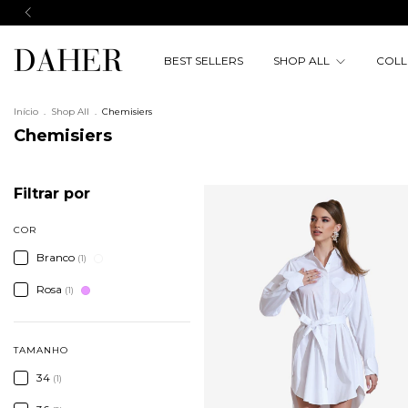
BEST SELLERS
SHOP ALL
COLL
Início
.
Shop All
.
Chemisiers
Chemisiers
Filtrar por
COR
Branco
(1)
Rosa
(1)
TAMANHO
34
(1)