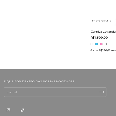
FRETE GRÁTIS
Camisa Lavanda
R$1.600,00
+1
6
x de
R$266,67
sem
FIQUE POR DENTRO DAS NOSSAS NOVIDADES