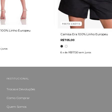
FRETE GRÁTIS
 100% Linho Europeu
Camisa Era 100% Linho Europeu
R$705,00
 juros
6
x de
R$117,50
sem juros
INSTITUCIONAL
Trocas e Devoluções
Como Comprar
Quem Somos