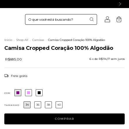
0
Início
.
Shop All
.
Camisas
.
Camisa Cropped Coração 100% Algodão
Camisa Cropped Coração 100% Algodão
R$685,00
6
x de
R$114,17
sem juros
Frete grátis
COR
34
36
38
40
TAMANHO