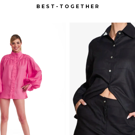
B E S T - T O G E T H E R