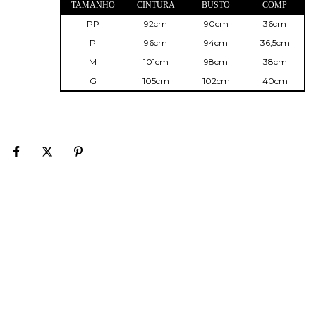
TAMANHO
CINTURA
BUSTO
COMP
PP
92cm
90cm
36cm
P
96cm
94cm
36,5cm
M
101cm
98cm
38cm
G
105cm
102cm
40cm