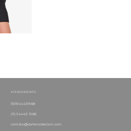
ATENDIMENTO
5511944431968
(11) 94443-1968
contato@dahercollection.com