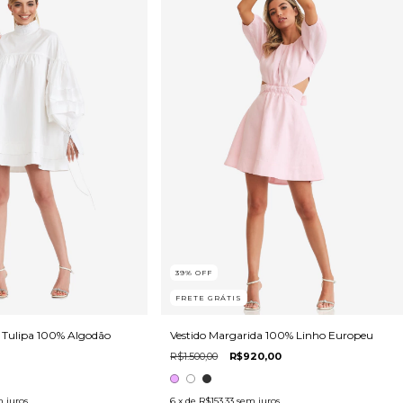
39
%
OFF
FRETE GRÁTIS
o Tulipa 100% Algodão
Vestido Margarida 100% Linho Europeu
R$1.500,00
R$920,00
 juros
6
x de
R$153,33
sem juros