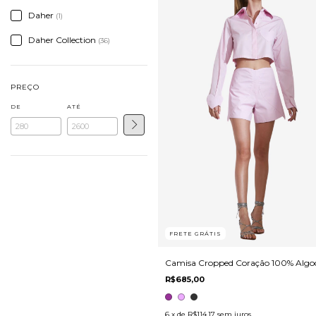
Daher
(1)
Daher Collection
(36)
PREÇO
DE
ATÉ
FRETE GRÁTIS
Camisa Cropped Coração 100% Algo
R$685,00
6
x de
R$114,17
sem juros