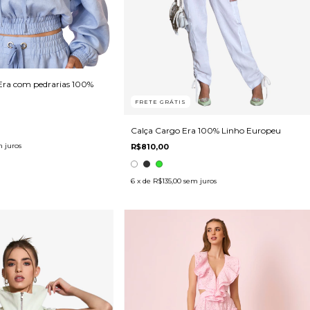
Era com pedrarias 100%
FRETE GRÁTIS
Calça Cargo Era 100% Linho Europeu
 juros
R$810,00
6
x de
R$135,00
sem juros