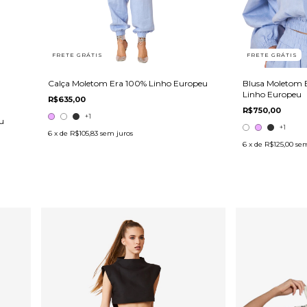
FRETE GRÁTIS
FRETE GRÁTIS
Calça Moletom Era 100% Linho Europeu
Blusa Moletom 
Linho Europeu
R$635,00
R$750,00
+1
u
+1
6
x de
R$105,83
sem juros
6
x de
R$125,00
sem