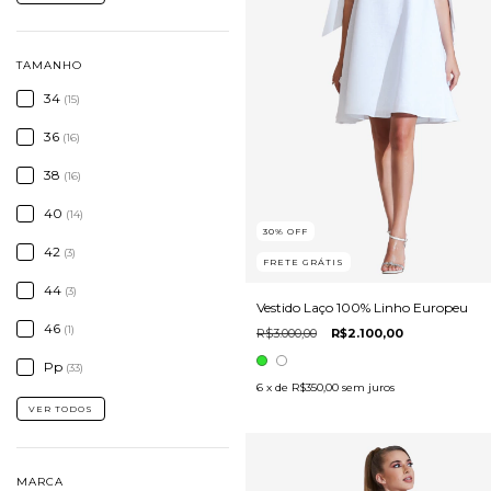
TAMANHO
34
(15)
36
(16)
38
(16)
40
(14)
30
%
OFF
42
(3)
FRETE GRÁTIS
44
(3)
Vestido Laço 100% Linho Europeu
46
(1)
R$3.000,00
R$2.100,00
Pp
(33)
6
x de
R$350,00
sem juros
VER TODOS
MARCA