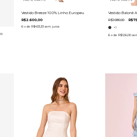
FRETE GRÁTIS
FRETE GRÁTIS
Vestido Breeze 100% Linho Europeu
Vestido Balonê 
R$2.600,00
R$1.080,00
R$75
6
x de
R$433,33
sem juros
+1
ho
6
x de
R$126,00
sem