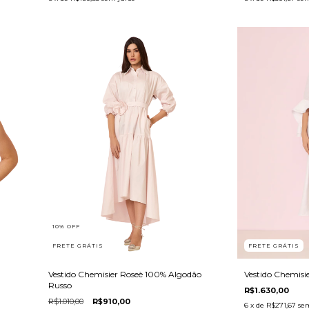
10
%
OFF
FRETE GRÁTIS
FRETE GRÁTIS
Vestido Chemisier Roseè 100% Algodão
Vestido Chemis
Russo
R$1.630,00
R$1.010,00
R$910,00
6
x de
R$271,67
sem