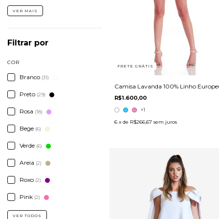
VER MAIS
Filtrar por
COR
FRETE GRÁTIS
Branco
(31)
Camisa Lavanda 100% Linho Europe
Preto
(29)
R$1.600,00
+1
Rosa
(18)
6
x de
R$266,67
sem juros
Bege
(6)
Verde
(6)
Areia
(2)
Roxo
(2)
Pink
(2)
VER TODOS