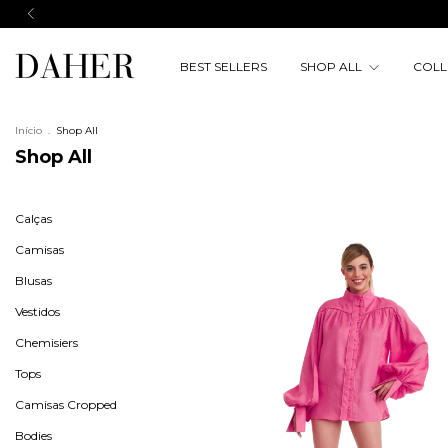
BEST SELLERS
SHOP ALL
COLL
Início
.
Shop All
Shop All
Calças
Camisas
Blusas
Vestidos
Chemisiers
Tops
Camisas Cropped
Bodies