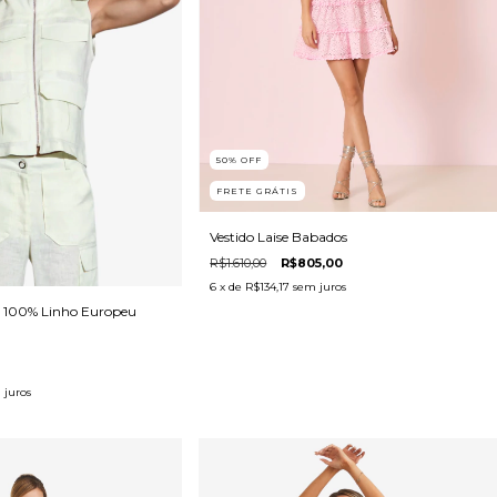
50
%
OFF
FRETE GRÁTIS
Vestido Laise Babados
R$1.610,00
R$805,00
6
x de
R$134,17
sem juros
a 100% Linho Europeu
 juros