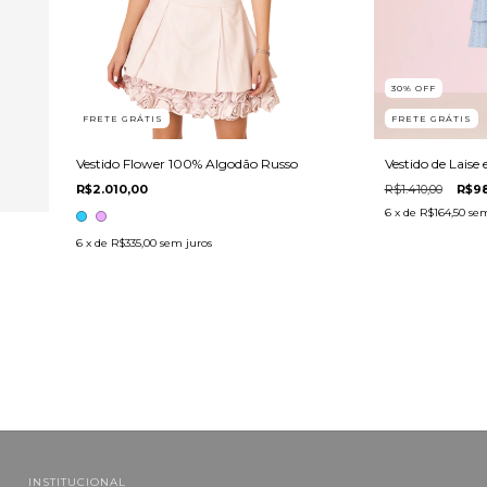
30
%
OFF
FRETE GRÁTIS
FRETE GRÁTIS
Vestido Flower 100% Algodão Russo
Vestido de Lais
R$2.010,00
R$1.410,00
R$98
6
x de
R$164,50
sem
6
x de
R$335,00
sem juros
INSTITUCIONAL