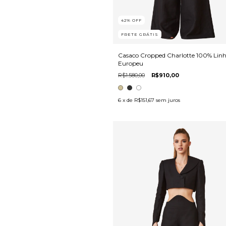
42
%
OFF
FRETE GRÁTIS
Casaco Cropped Charlotte 100% Lin
Europeu
R$1.580,00
R$910,00
6
x de
R$151,67
sem juros