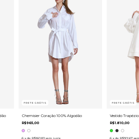
FRETE GRÁTIS
FRETE GRÁTIS
dão
Chemisier Coração 100% Algodão
Vestido Trapézi
R$965,00
R$1.810,00
6
x de
R$160,83
sem juros
6
x de
R$301,67
sem