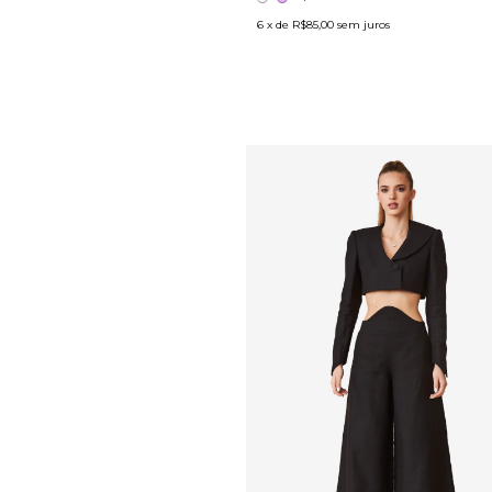
6
x de
R$85,00
sem juros