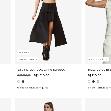
36
%
OFF
FRETE GRÁTIS
FRETE GRÁTIS
Saia Margot 100% Linho Europeu
Blusa Cargo Er
R$1.580,00
R$1.010,00
R$710,00
6
x de
R$168,33
sem juros
6
x de
R$118,33
sem