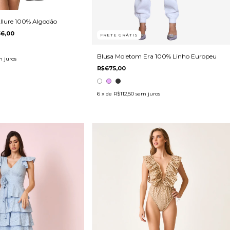
Allure 100% Algodão
6,00
FRETE GRÁTIS
Blusa Moletom Era 100% Linho Europeu
 juros
R$675,00
6
x de
R$112,50
sem juros