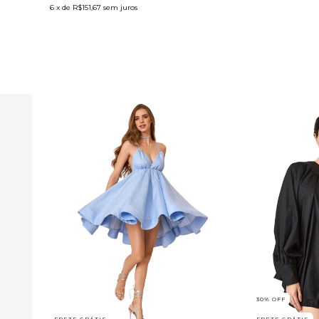
6
x de
R$151,67
sem juros
30
%
OFF