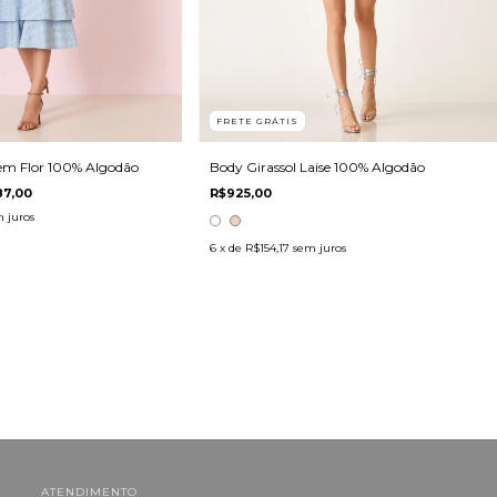
FRETE GRÁTIS
e em Flor 100% Algodão
Body Girassol Laise 100% Algodão
7,00
R$925,00
 juros
6
x de
R$154,17
sem juros
ATENDIMENTO